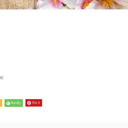
00
feedly
Pin it