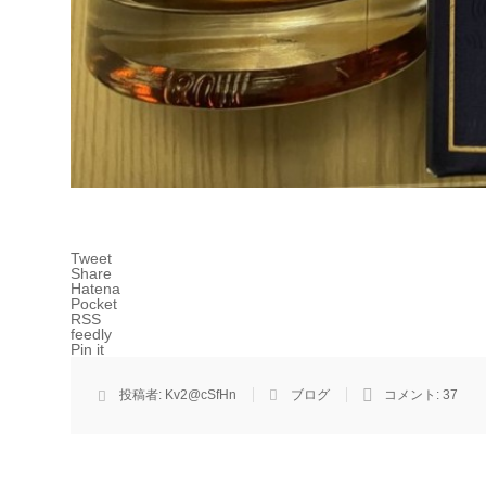
Tweet
Share
Hatena
Pocket
RSS
feedly
Pin it
投稿者:
Kv2@cSfHn
ブログ
コメント:
37